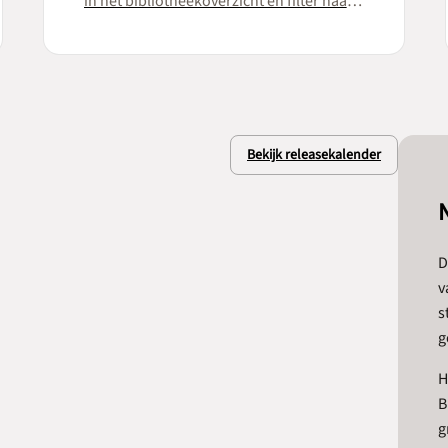
in het bibliotheekoverzicht en filter naar
wens.
Bekijk releasekalender
D
v
s
g
H
B
g