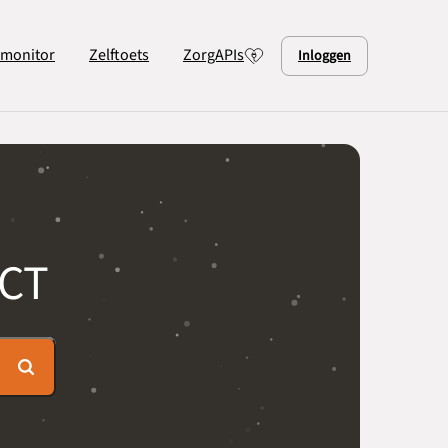
lmonitor
Zelftoets
ZorgAPIs
Inloggen
ICT