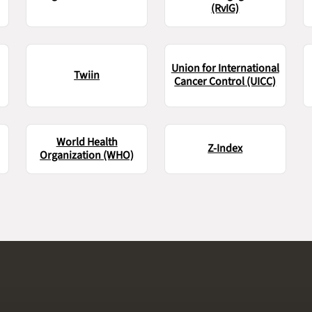
(RvIG)
Union for International
Twiin
Cancer Control (UICC)
World Health
Z-Index
Organization (WHO)