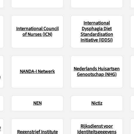
International
International Council
Dysphagia Diet
of Nurses (ICN)
Standardisation
Initiative (IDDSI)
Nederlands Huisartsen
NANDA-I Netwerk
Genootschap (NHG)
)
NEN
Nictiz
Rijksdienst voor
f
Regenstrief Institute
Identiteitsgegevens