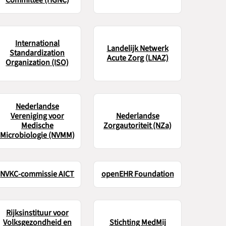
International
Landelijk Netwerk
Standardization
Acute Zorg (LNAZ)
Organization (ISO)
Nederlandse
Vereniging voor
Nederlandse
Medische
Zorgautoriteit (NZa)
Microbiologie (NVMM)
NVKC-commissie AICT
openEHR Foundation
Rijksinstituur voor
Volksgezondheid en
Stichting MedMij