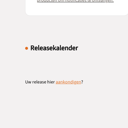
producten om notificaties te ontvangen.
Releasekalender
Uw release hier
aankondigen
?