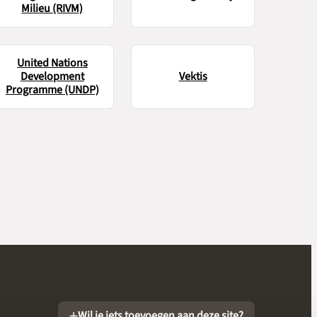
Milieu (RIVM)
United Nations
Development
Vektis
Programme (UNDP)
Wil je iets toevoegen aan deze site?