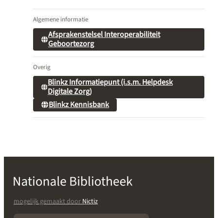
Algemene informatie
Afsprakenstelsel Interoperabiliteit
Geboortezorg
Overig
Blinkz Informatiepunt (i.s.m. Helpdesk
Digitale Zorg)
Blinkz Kennisbank
mogelijk gemaakt door
Nictiz