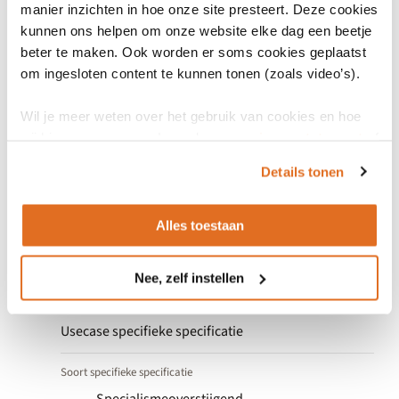
medicatiegerelateer
manier inzichten in hoe onze site presteert. Deze cookies
de allergie- en
kunnen ons helpen om onze website elke dag een beetje
intolerantiegegevens
beter te maken. Ook worden er soms cookies geplaatst
vertaling door
patiënt 3.0.39
om ingesloten content te kunnen tonen (zoals video’s).
Wil je meer weten over het gebruik van cookies en hoe
wij hier mee omgaan. Lees dan ons
privacy statement
of
het
cookiebeleid
.
Details tonen
Eigenschappen
Alles toestaan
Nee, zelf instellen
Indeling
Usecase specifieke specificatie
Soort specifieke specificatie
Specialismeoverstijgend