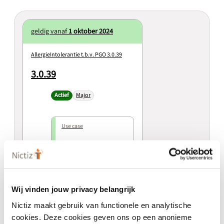
geldig vanaf
1 oktober 2024
AllergieIntolerantie t.b.v. PGO 3.0.39
3.0.39
Actief
Major
Use case
Raadplegen allergie-
en
intolerantiegegevens
door patiënt 3.0.39
Wij vinden jouw privacy belangrijk
Use case
Nictiz maakt gebruik van functionele en analytische
cookies. Deze cookies geven ons op een anonieme
Raadplegen