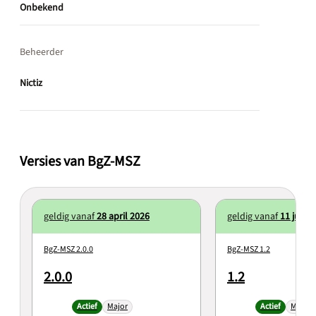
Onbekend
Beheerder
Nictiz
Versies van BgZ-MSZ
geldig vanaf
28 april 2026
geldig vanaf
11 juli 2
BgZ-MSZ 2.0.0
BgZ-MSZ 1.2
2.0.0
1.2
Actief
Major
Actief
Minor