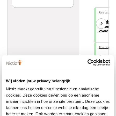
Use case
Uitwissel
bij een ver
overdracht
Use case
Opvraging
eerdere b
1.2
Wij vinden jouw privacy belangrijk
Nictiz maakt gebruik van functionele en analytische
cookies. Deze cookies geven ons op een anonieme
manier inzichten in hoe onze site presteert. Deze cookies
kunnen ons helpen om onze website elke dag een beetje
Eigenschappen
beter te maken. Ook worden er soms cookies geplaatst