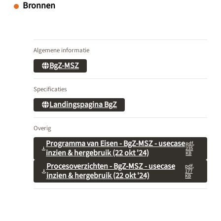
Bronnen
Algemene informatie
BgZ-MSZ
Specificaties
Landingspagina BgZ
Overig
Programma van Eisen - BgZ-MSZ - usecase
pdf,
235
inzien & hergebruik (22 okt '24)
KB
Procesoverzichten - BgZ-MSZ - usecase
pdf,
177
inzien & hergebruik (22 okt '24)
KB