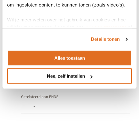
om ingesloten content te kunnen tonen (zoals video’s).
Wil je meer weten over het gebruik van cookies en hoe
Indeling
wij hier mee omgaan. Lees dan ons
privacy statement
of
het
cookiebeleid
.
Usecase specifieke specificatie
Details tonen
Soort specifieke specificatie
Alles toestaan
Domeinspecifiek
Gerelateerd aan Wegiz
Nee, zelf instellen
BgZ-MSZ
Gerelateerd aan EHDS
-