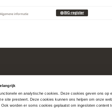
BIG-register
Algemene informatie
elangrijk
functionele en analytische cookies. Deze cookies geven ons op
nze site presteert. Deze cookies kunnen ons helpen om onze web
Consultaties
Over Nictiz
. Ook worden er soms cookies geplaatst om ingesloten content 
Account
Over Nationale Bibli