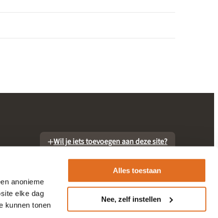
Wil je iets toevoegen aan deze site?
Alles toestaan
 een anonieme
site elke dag
Nee, zelf instellen
te kunnen tonen
otheek