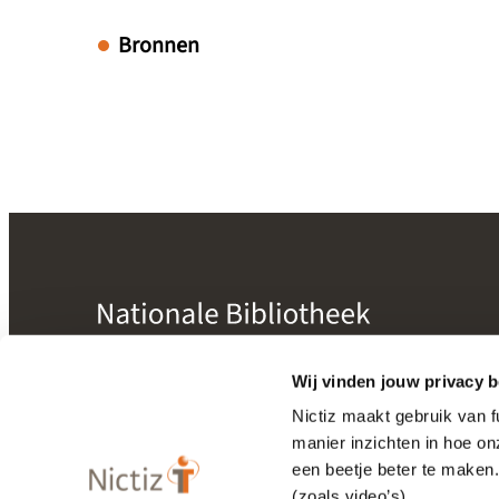
Bronnen
mogelijk gemaakt door
Nictiz
Wij vinden jouw privacy b
Nictiz maakt gebruik van 
manier inzichten in hoe o
Bibliotheek
een beetje beter te maken
Releasekalender
(zoals video’s).