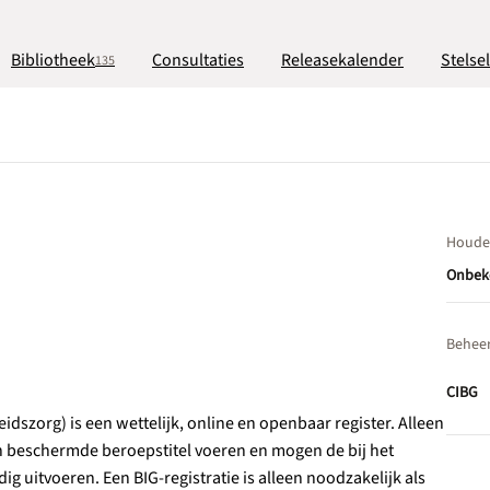
Bibliotheek
Consultaties
Releasekalender
Stelse
135
Houde
Onbek
Behee
CIBG
dszorg) is een wettelijk, online en openbaar register. Alleen
en beschermde beroepstitel voeren en mogen de bij het
uitvoeren. Een BIG-registratie is alleen noodzakelijk als