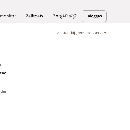
lmonitor
Zelftoets
ZorgAPIs
Inloggen
Laatst bijgewerkt: 6 maart 2025
r
end
rder