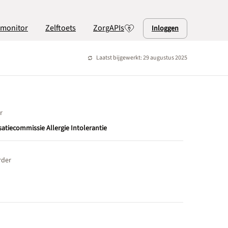
lmonitor
Zelftoets
ZorgAPIs
Inloggen
Laatst bijgewerkt: 29 augustus 2025
r
satiecommissie Allergie Intolerantie
rder