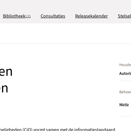
Bibliotheek
Consultaties
Releasekalender
Stelse
135
 en
Houde
Autori
en
Behee
Nictiz
voeligheden (CiO) vormt samen met de informatiestandaard