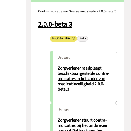
Contra-indicaties en Overgevoeligheden 2.0.0-beta.3
2.0.0-beta.3
In Ontwikkeling
Beta
Use case
Zorgverlener raadpleegt
beschikbaargestelde contra-
indicaties in het kader van
medicatieveiligheid 2.0.0-
beta.3
Use case
Zorgverlener stuurt contra-
indicaties bij het ontbreken
van patiënttoestemming