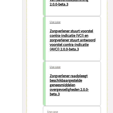
2.0.0-beta.3
Use case
Zorgverlener stuurt voorstel
contra-indicatie (VCI) en
zorgverlener stuurt antwoord
voorstel contra-indicatie
(AVCI) 2.0.0-beta.3
Use case
Zorgverlener raadpleegt
beschikbaargestelde
geneesmiddelen
overgevoeligheden 2.0.0-
beta.3
Use case