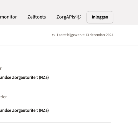
lmonitor
Zelftoets
ZorgAPIs
Inloggen
Laatst bijgewerkt: 13 december 2024
r
andse Zorgautoriteit (NZa)
rder
andse Zorgautoriteit (NZa)