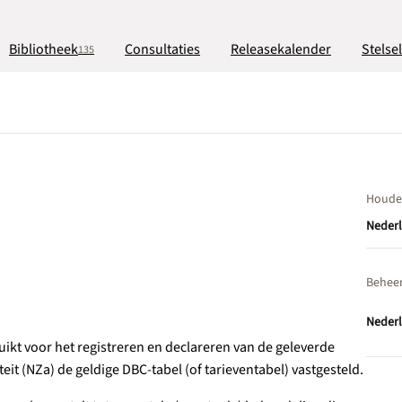
Bibliotheek
Consultaties
Releasekalender
Stelse
135
Houde
Nederl
Behee
Nederl
kt voor het registreren en declareren van de geleverde
it (NZa) de geldige DBC-tabel (of tarieventabel) vastgesteld.