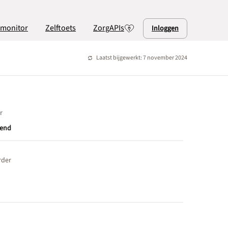
lmonitor
Zelftoets
ZorgAPIs
Inloggen
Laatst bijgewerkt: 7 november 2024
r
end
rder