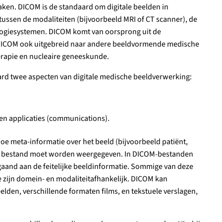
aken. DICOM is de standaard om digitale beelden in
ssen de modaliteiten (bijvoorbeeld MRI of CT scanner), de
iologiesystemen. DICOM komt van oorsprong uit de
is DICOM ook uitgebreid naar andere beeldvormende medische
erapie en nucleaire geneeskunde.
daard twee aspecten van digitale medische beeldverwerking:
en applicaties (communications).
oe meta-informatie over het beeld (bijvoorbeeld patiënt,
et bestand moet worden weergegeven. In DICOM-bestanden
and aan de feitelijke beeldinformatie. Sommige van deze
e zijn domein- en modaliteitafhankelijk. DICOM kan
den, verschillende formaten films, en tekstuele verslagen,