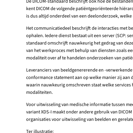
De DICOM-standaard beschrijft ook hoe de bestanden
kent DICOM de volgende patiëntgeoriënteerde hiërarc
is dus altijd onderdeel van een deelonderzoek, welke 
Het communicatiedeel beschrijft de interacties met be
ophalen. Iedere dienst bestaat uit een server (SCP: ser
standaard omschrijft nauwkeurig het gedrag van deze
van het werkproces met behulp van diensten zoals een 
modaliteit over af te handelen onderzoeken van patië
Leveranciers van beeldgenererende en -verwerkende 
conformance statement aan op welke manier zij aan d
waarin nauwkeurig omschreven staat welke services h
modaliteiten.
Voor uitwisseling van medische informatie tussen me
variant XDS-I maakt onder andere gebruik van DICOM en
organisaties voor uitwisseling van beelden en gerelat
Ter illustratie: