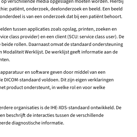
 op verschillende media opgeslagen moeten worden. Hierbij
hie: patiënt, onderzoek, deelonderzoek en beeld. Een beeld
onderdeel is van een onderzoek dat bij een patiënt behoort.
elden tussen applicaties zoals opslag, printen, zoeken en
vice class provider) en een client (SCU: service class user). De
 beide rollen. Daarnaast omvat de standaard ondersteuning
Modaliteit Werklijst. De werklijst geeft informatie aan de
nten.
apparatuur en software geven door middel van een
e DICOM-standaard voldoen. Dit zijn eigen verklaringen
et product ondersteunt, in welke rol en voor welke
erdere organisaties is de IHE-XDS-standaard ontwikkeld. De
 beschrijft de interacties tussen de verschillende
eerde diagnostische informatie.