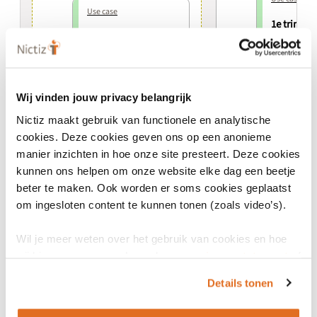
Use case
1e trimest
Integrale
Zwangerschapskaart
Kraam 2.0.7
Use case
2e trimest
Wij vinden jouw privacy belangrijk
Use case
Nictiz maakt gebruik van functionele en analytische
Integrale
cookies. Deze cookies geven ons op een anonieme
Use case
Zwangerschapskaart
manier inzichten in hoe onze site presteert. Deze cookies
Verloskunde 2.0.7
Aanvraag 
kunnen ons helpen om onze website elke dag een beetje
beter te maken. Ook worden er soms cookies geplaatst
om ingesloten content te kunnen tonen (zoals video’s).
Use case
Uitslag NI
Wil je meer weten over het gebruik van cookies en hoe
wij hier mee omgaan. Lees dan ons
privacy statement
of
het
cookiebeleid
.
Use case
Details tonen
Counselin