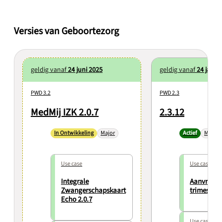
Versies van Geboortezorg
geldig vanaf
24 juni 2025
geldig vanaf
24 janua
PWD 3.2
PWD 2.3
MedMij IZK 2.0.7
2.3.12
In Ontwikkeling
Major
Actief
Major
Use case
Use case
Integrale
Aanvraag 
Zwangerschapskaart
trimester
Echo 2.0.7
Use case