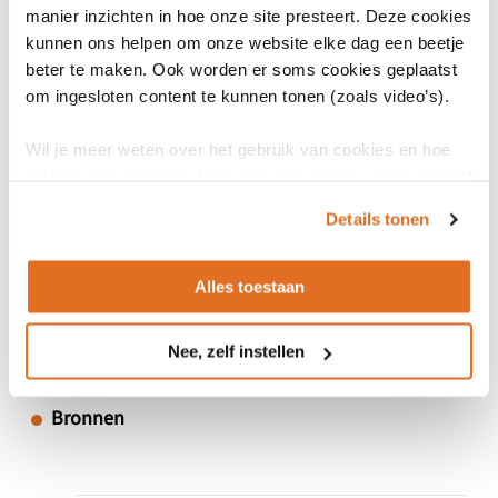
Indeling
manier inzichten in hoe onze site presteert. Deze cookies
Generieke specificatie
kunnen ons helpen om onze website elke dag een beetje
beter te maken. Ook worden er soms cookies geplaatst
Soort generieke specificatie
om ingesloten content te kunnen tonen (zoals video’s).
Taal
Wil je meer weten over het gebruik van cookies en hoe
Gerelateerd aan Wegiz
wij hier mee omgaan. Lees dan ons
privacy statement
of
-
het
cookiebeleid
.
Details tonen
Gerelateerd aan EHDS
-
Alles toestaan
Nee, zelf instellen
Bronnen