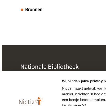
Bronnen
mogelijk gemaakt door
Nictiz
Wij vinden jouw privacy b
Nictiz maakt gebruik van 
manier inzichten in hoe o
Bibliotheek
een beetje beter te maken
Releasekalender
(zoals video’s).