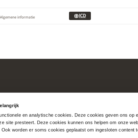
ICD
Algemene informatie
elangrijk
functionele en analytische cookies. Deze cookies geven ons op
nze site presteert. Deze cookies kunnen ons helpen om onze web
Consultaties
Over Nictiz
. Ook worden er soms cookies geplaatst om ingesloten content 
Account
Over Nationale Bibli