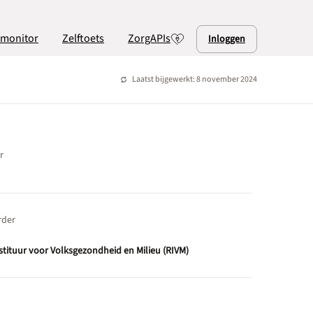
lmonitor
Zelftoets
ZorgAPIs
Inloggen
Laatst bijgewerkt: 8 november 2024
r
rder
nstituur voor Volksgezondheid en Milieu (RIVM)