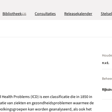
Bibliotheek
Consultaties
Releasekalender
Stelse
135
Houde
n.v.t.
Behee
Rijksi
 Health Problems (ICD) is een classificatie die in 1850 in
ificatie van ziekten en gezondheidsproblemen waarmee de
olkingsgroepen kan worden geanalyseerd, als ook het