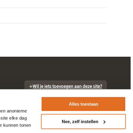
Wil je iets toevoegen aan deze site?
Alles toestaan
 een anonieme
site elke dag
Nee, zelf instellen
te kunnen tonen
otheek