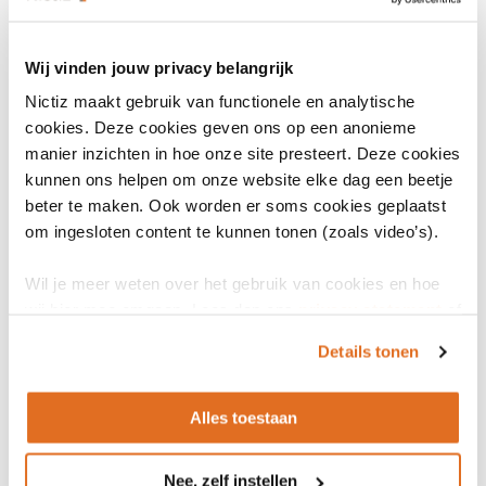
Wij vinden jouw privacy belangrijk
Eigenschappen
Nictiz maakt gebruik van functionele en analytische
cookies. Deze cookies geven ons op een anonieme
manier inzichten in hoe onze site presteert. Deze cookies
kunnen ons helpen om onze website elke dag een beetje
Indeling
beter te maken. Ook worden er soms cookies geplaatst
Generieke specificatie
om ingesloten content te kunnen tonen (zoals video’s).
Soort generieke specificatie
Wil je meer weten over het gebruik van cookies en hoe
Taal
wij hier mee omgaan. Lees dan ons
privacy statement
of
het
cookiebeleid
.
Details tonen
Gerelateerd aan Wegiz
-
Alles toestaan
Gerelateerd aan EHDS
-
Nee, zelf instellen