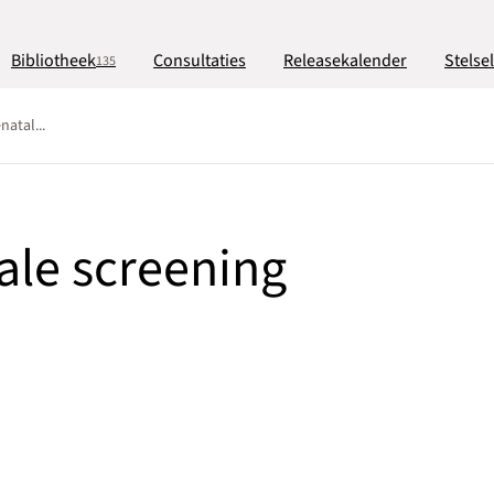
Bibliotheek
Consultaties
Releasekalender
Stelse
135
natal...
ale screening