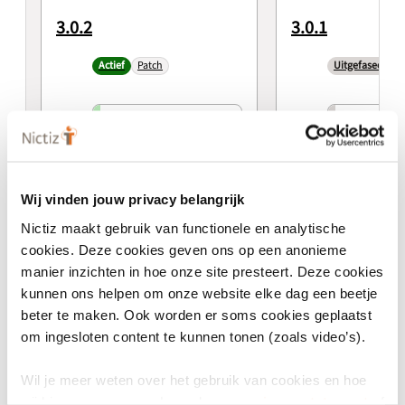
3.0.2
3.0.1
Actief
Patch
Uitgefaseerd
Use case
Use case
Verwijzing (HIS - KIS)
Verwijzing
3.0.2
3.0.1
Wij vinden jouw privacy belangrijk
Verwijzing HIS - KIS
Verwijzing 
Nictiz maakt gebruik van functionele en analytische
Use case
Use case
cookies. Deze cookies geven ons op een anonieme
manier inzichten in hoe onze site presteert. Deze cookies
Afbreken Verwijzing
Afbreken V
(HIS - KIS) 3.0.2
(HIS - KIS)
kunnen ons helpen om onze website elke dag een beetje
beter te maken. Ook worden er soms cookies geplaatst
Afbreken verwijzing
Afbreken v
om ingesloten content te kunnen tonen (zoals video’s).
HIS - KIS
HIS - KIS
Use case
Use case
Wil je meer weten over het gebruik van cookies en hoe
wij hier mee omgaan. Lees dan ons
privacy statement
of