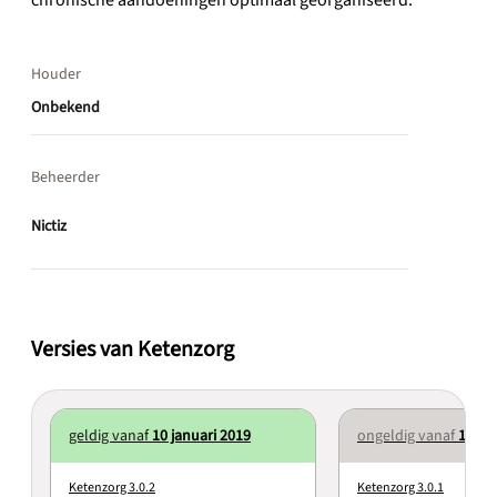
Houder
Onbekend
Beheerder
Nictiz
Versies van Ketenzorg
geldig vanaf
10 januari 2019
ongeldig vanaf
10 ja
Ketenzorg 3.0.2
Ketenzorg 3.0.1