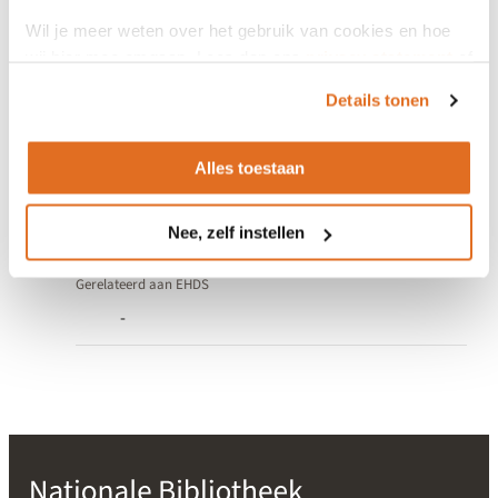
Wil je meer weten over het gebruik van cookies en hoe
wij hier mee omgaan. Lees dan ons
privacy statement
of
het
cookiebeleid
.
Eigenschappen
Details tonen
Alles toestaan
Gerelateerd aan Wegiz
-
Nee, zelf instellen
Gerelateerd aan EHDS
-