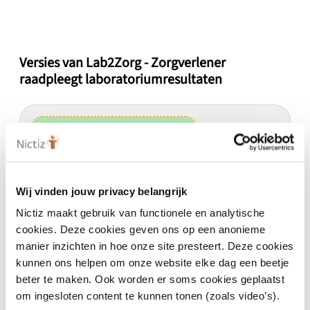
Versies van Lab2Zorg - Zorgverlener
raadpleegt laboratoriumresultaten
geldig vanaf
25 mei 2023
Lab2Zorg - Zorgverlener raadpleegt
laboratoriumresultaten 3.0.0-beta.2
Wij vinden jouw privacy belangrijk
3.0.0-beta.2
Nictiz maakt gebruik van functionele en analytische
cookies. Deze cookies geven ons op een anonieme
In Ontwikkeling
Beta
manier inzichten in hoe onze site presteert. Deze cookies
Uitwisseling van labgegevens:
kunnen ons helpen om onze website elke dag een beetje
Zorgverlener raadpleegt
beter te maken. Ook worden er soms cookies geplaatst
laboratoriumresultaten.
om ingesloten content te kunnen tonen (zoals video’s).