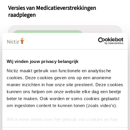
Versies van Medicatieverstrekkingen
raadplegen
geldig
Medicatieverstrekkingen raadplegen
6.12.10
Wij vinden jouw privacy belangrijk
6.12.10
Nictiz maakt gebruik van functionele en analytische
cookies. Deze cookies geven ons op een anonieme
Actief
Major
manier inzichten in hoe onze site presteert. Deze cookies
kunnen ons helpen om onze website elke dag een beetje
beter te maken. Ook worden er soms cookies geplaatst
om ingesloten content te kunnen tonen (zoals video’s).
Eigenschappen
Wil je meer weten over het gebruik van cookies en hoe
wij hier mee omgaan. Lees dan ons
privacy statement
of