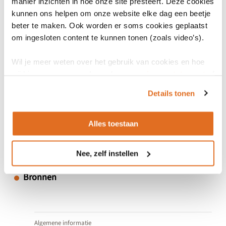
manier inzichten in hoe onze site presteert. Deze cookies
Generieke specificatie
kunnen ons helpen om onze website elke dag een beetje
beter te maken. Ook worden er soms cookies geplaatst
Soort generieke specificatie
om ingesloten content te kunnen tonen (zoals video’s).
Taal
Wil je meer weten over het gebruik van cookies en hoe
Gerelateerd aan Wegiz
wij hier mee omgaan. Lees dan ons
privacy statement
of
-
het
cookiebeleid
.
Details tonen
Gerelateerd aan EHDS
-
Alles toestaan
Nee, zelf instellen
Bronnen
Algemene informatie