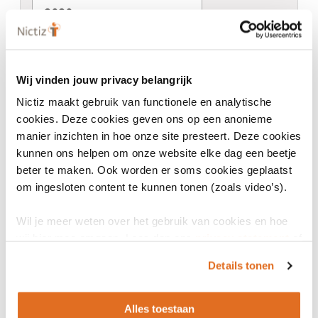
2020 en
Actief
Codes for the representation of
Wij vinden jouw privacy belangrijk
names of countries and their
subdivisions - Part 1: Country code
Nictiz maakt gebruik van functionele en analytische
cookies. Deze cookies geven ons op een anonieme
manier inzichten in hoe onze site presteert. Deze cookies
kunnen ons helpen om onze website elke dag een beetje
beter te maken. Ook worden er soms cookies geplaatst
Eigenschappen
om ingesloten content te kunnen tonen (zoals video’s).
Wil je meer weten over het gebruik van cookies en hoe
wij hier mee omgaan. Lees dan ons
privacy statement
of
Indeling
het
cookiebeleid
.
Details tonen
Generieke specificatie
Soort generieke specificatie
Alles toestaan