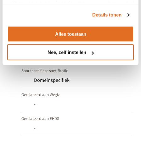
wij hier mee omgaan. Lees dan ons
privacy statement
of
het
cookiebeleid
.
Details tonen
Eigenschappen
Alles toestaan
Indeling
Nee, zelf instellen
Usecase specifieke specificatie
Soort specifieke specificatie
Domeinspecifiek
Gerelateerd aan Wegiz
-
Gerelateerd aan EHDS
-