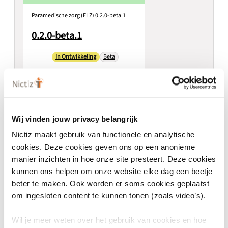
Paramedische zorg (ELZ) 0.2.0-beta.1
0.2.0-beta.1
In Ontwikkeling
Beta
Paramedische zorg - Eerstelijns
zorg (ELZ)
Wij vinden jouw privacy belangrijk
Use case
Nictiz maakt gebruik van functionele en analytische
Huisarts verwijst
naar paramedicus
cookies. Deze cookies geven ons op een anonieme
0.2.0-beta.1
manier inzichten in hoe onze site presteert. Deze cookies
kunnen ons helpen om onze website elke dag een beetje
Samenwerking in de
eerstelijns zorg.
beter te maken. Ook worden er soms cookies geplaatst
om ingesloten content te kunnen tonen (zoals video’s).
Wil je meer weten over het gebruik van cookies en hoe