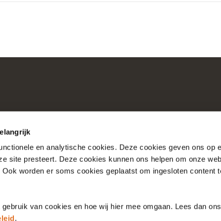
elangrijk
functionele en analytische cookies. Deze cookies geven ons op
nze site presteert. Deze cookies kunnen ons helpen om onze web
Consultaties
Over Nictiz
. Ook worden er soms cookies geplaatst om ingesloten content 
Account
Over Nationale Bibli
t gebruik van cookies en hoe wij hier mee omgaan. Lees dan on
leid
.