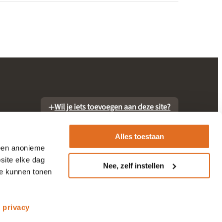
Wil je iets toevoegen aan deze site?
Alles toestaan
 een anonieme
site elke dag
Nee, zelf instellen
te kunnen tonen
otheek
s
privacy