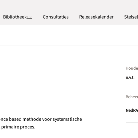
Bibliotheek
Consultaties
Releasekalender
Stelse
135
Houde
n.v.t.
Behee
NedRA
dence based methode voor systematische
 primaire proces.