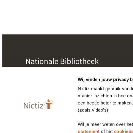
mogelijk gemaakt door
Nictiz
Wij vinden jouw privacy b
Nictiz maakt gebruik van 
manier inzichten in hoe o
Bibliotheek
een beetje beter te maken
Releasekalender
(zoals video’s).
Wil je meer weten over he
Privacy statement
Cookiebeleid
statement
of het
cookiebe