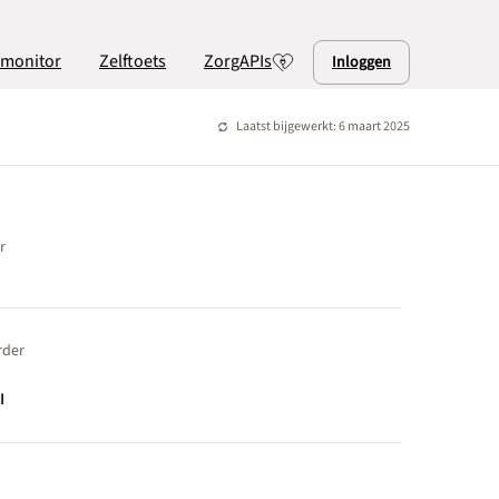
lmonitor
Zelftoets
ZorgAPIs
Inloggen
Laatst bijgewerkt: 6 maart 2025
r
rder
I