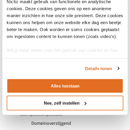
Nictiz maakt gebruik van functionele en analytische
Use case
cookies. Deze cookies geven ons op een anonieme
manier inzichten in hoe onze site presteert. Deze cookies
Specialistenbrief 3.3
kunnen ons helpen om onze website elke dag een beetje
beter te maken. Ook worden er soms cookies geplaatst
om ingesloten content te kunnen tonen (zoals video’s).
Wil je meer weten over het gebruik van cookies en hoe
wij hier mee omgaan. Lees dan ons
privacy statement
of
het
cookiebeleid
.
Eigenschappen
Details tonen
Alles toestaan
Indeling
Usecase specifieke specificatie
Nee, zelf instellen
Soort specifieke specificatie
Domeinoverstijgend