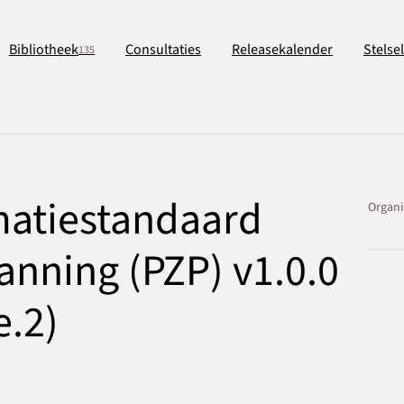
Bibliotheek
Consultaties
Releasekalender
Stelse
135
matiestandaard
Organi
anning (PZP) v1.0.0
e.2)