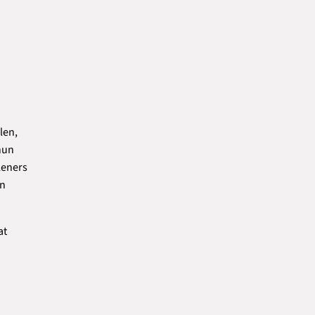
len,
hun
leners
en
at