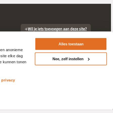
Wil je iets toevoegen aan deze site?
Alles toestaan
 een anonieme
site elke dag
Nee, zelf instellen
te kunnen tonen
otheek
s
privacy