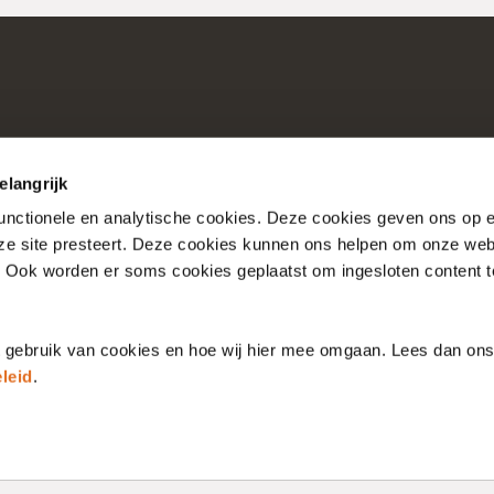
elangrijk
functionele en analytische cookies. Deze cookies geven ons op
nze site presteert. Deze cookies kunnen ons helpen om onze web
Consultaties
Over Nictiz
. Ook worden er soms cookies geplaatst om ingesloten content 
Account
Over Nationale Bibli
t gebruik van cookies en hoe wij hier mee omgaan. Lees dan on
leid
.