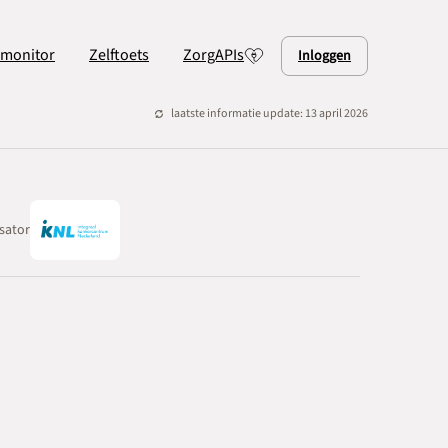
lmonitor
Zelftoets
ZorgAPIs
Inloggen
laatste informatie update: 13 april 2026
sator