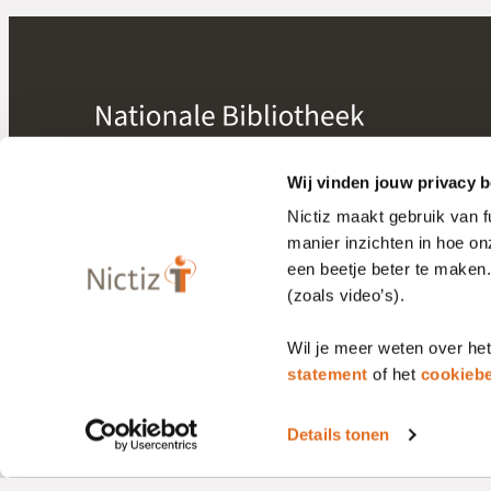
mogelijk gemaakt door
Nictiz
Wij vinden jouw privacy b
Nictiz maakt gebruik van 
manier inzichten in hoe o
Bibliotheek
een beetje beter te maken
Releasekalender
(zoals video’s).
Wil je meer weten over he
Privacy statement
Cookiebeleid
statement
of het
cookiebe
Details tonen