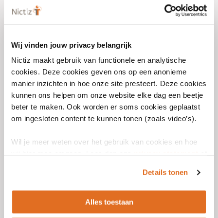
Use case
Raadplegen van PZP-
Wij vinden jouw privacy belangrijk
gegevens v1.0.0
(ReleaseCandidate.3
Nictiz maakt gebruik van functionele en analytische
)
cookies. Deze cookies geven ons op een anonieme
manier inzichten in hoe onze site presteert. Deze cookies
kunnen ons helpen om onze website elke dag een beetje
Use case
beter te maken. Ook worden er soms cookies geplaatst
Vastleggen van PZP-
om ingesloten content te kunnen tonen (zoals video’s).
gegevens v1.0.0
(ReleaseCandidate.3
)
Wil je meer weten over het gebruik van cookies en hoe
wij hier mee omgaan. Lees dan ons
privacy statement
of
het
cookiebeleid
.
Details tonen
Alles toestaan