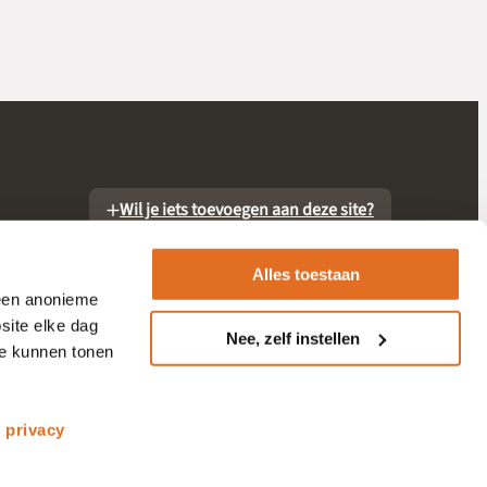
Wil je iets toevoegen aan deze site?
Alles toestaan
 een anonieme
site elke dag
Nee, zelf instellen
te kunnen tonen
otheek
s
privacy