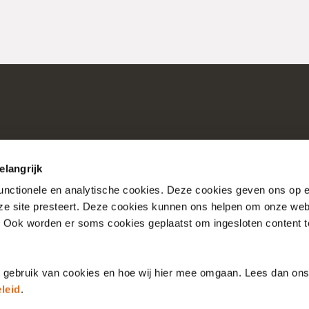
elangrijk
functionele en analytische cookies. Deze cookies geven ons op
nze site presteert. Deze cookies kunnen ons helpen om onze web
Consultaties
Over Nictiz
. Ook worden er soms cookies geplaatst om ingesloten content 
Account
Over Nationale Bibli
t gebruik van cookies en hoe wij hier mee omgaan. Lees dan on
leid
.