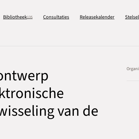
Bibliotheek
Consultaties
Releasekalender
Stelse
135
ontwerp
Organi
ktronische
wisseling van de