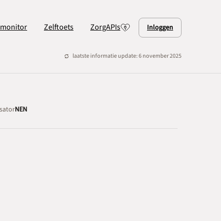
lmonitor
Zelftoets
ZorgAPIs
Inloggen
laatste informatie update: 6 november 2025
sator
NEN