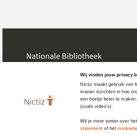
mogelijk gemaakt door
Nictiz
Wij vinden jouw privacy b
Nictiz maakt gebruik van 
manier inzichten in hoe o
Bibliotheek
een beetje beter te maken
Releasekalender
(zoals video’s).
Wil je meer weten over he
Privacy statement
Cookiebeleid
statement
of het
cookiebe