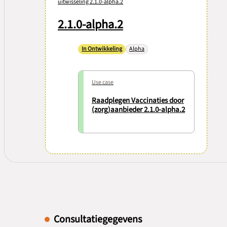
uitwisseling 2.1.0-alpha.2
2.1.0-alpha.2
In Ontwikkeling
Alpha
Use case
Raadplegen Vaccinaties door
(zorg)aanbieder 2.1.0-alpha.2
Consultatiegegevens