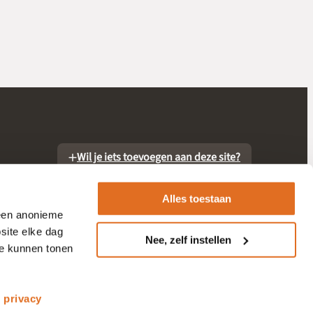
Wil je iets toevoegen aan deze site?
Alles toestaan
 een anonieme
site elke dag
Nee, zelf instellen
te kunnen tonen
otheek
s
privacy