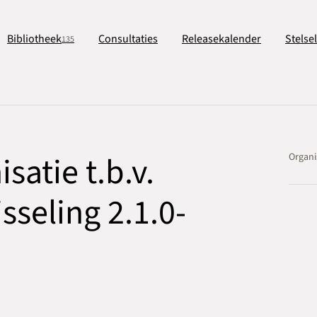
Bibliotheek
Consultaties
Releasekalender
Stelse
135
atie t.b.v.
Organi
sseling 2.1.0-