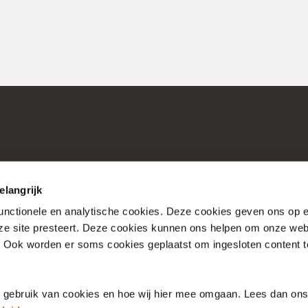
elangrijk
functionele en analytische cookies. Deze cookies geven ons op
nze site presteert. Deze cookies kunnen ons helpen om onze web
Consultaties
Over Nictiz
. Ook worden er soms cookies geplaatst om ingesloten content 
Account
Over Nationale Bibli
t gebruik van cookies en hoe wij hier mee omgaan. Lees dan on