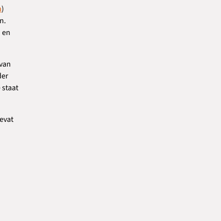
a
)
n.
n en
 van
der
 staat
bevat