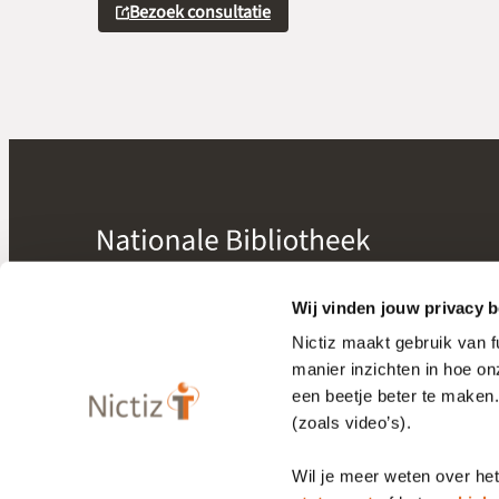
Bezoek consultatie
mogelijk gemaakt door
Nictiz
Wij vinden jouw privacy b
Nictiz maakt gebruik van 
manier inzichten in hoe o
Bibliotheek
een beetje beter te maken
Releasekalender
(zoals video’s).
Wil je meer weten over he
Privacy statement
Cookiebeleid