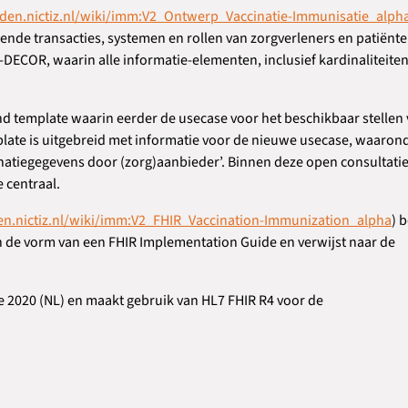
rden.nictiz.nl/wiki/imm:V2_Ontwerp_Vaccinatie-Immunisatie_alph
orende transacties, systemen en rollen van zorgverleners en patiënte
DECOR, waarin alle informatie-elementen, inclusief kardinaliteite
d template waarin eerder de usecase voor het beschikbaar stellen
plate is uitgebreid met informatie voor de nieuwe usecase, waaron
natiegegevens door (zorg)aanbieder’. Binnen deze open consultatie
 centraal.
en.nictiz.nl/wiki/imm:V2_FHIR_Vaccination-Immunization_alpha
) 
in de vorm van een FHIR Implementation Guide en verwijst naar de
e 2020 (NL) en maakt gebruik van HL7 FHIR R4 voor de