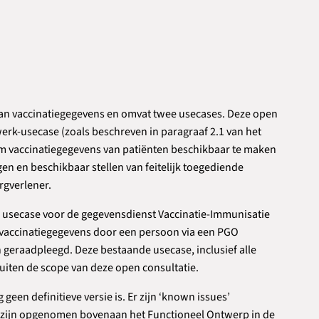
 van vaccinatiegegevens en omvat twee usecases. Deze open
werk-usecase (zoals beschreven in paragraaf 2.1 van het
om vaccinatiegegevens van patiënten beschikbaar te maken
en en beschikbaar stellen van feitelijk toegediende
rgverlener.
 usecase voor de gegevensdienst Vaccinatie-Immunisatie
j vaccinatiegegevens door een persoon via een PGO
eraadpleegd. Deze bestaande usecase, inclusief alle
uiten de scope van deze open consultatie.
 geen definitieve versie is. Er zijn ‘known issues’
ze zijn opgenomen bovenaan het Functioneel Ontwerp in de