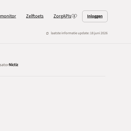
lmonitor
Zelftoets
ZorgAPIs
Inloggen
laatste informatie update: 18 juni 2026
sator
Nictiz