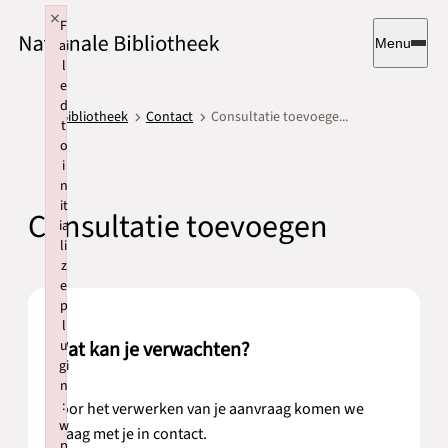
×
F
Menu
ai
l
e
d
Bibliotheek
Contact
Consultatie toevoege...
t
o
i
n
it
Consultatie toevoegen
ia
li
z
e
p
l
u
Wat kan je verwachten?
gi
n
:
Voor het verwerken van je aanvraag komen we
w
graag met je in contact.
p