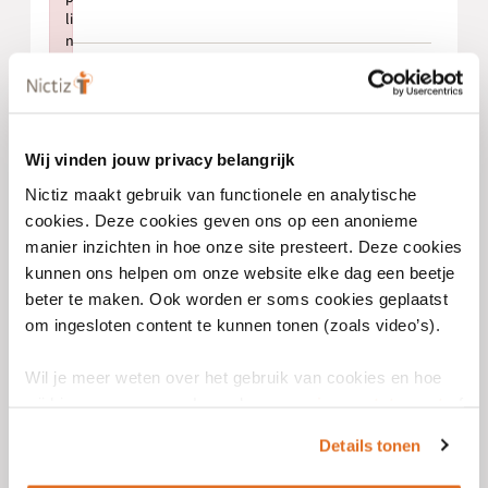
li
n
k
Klik op versturen om het formulier
Failed to initialize plugin: wplink
in te dienen. Er verschijnt een
bevestiging in beeld.
Wij vinden jouw privacy belangrijk
De redactie bekijkt en beoordeelt
Nictiz maakt gebruik van functionele en analytische
de aangeleverde informatie.
cookies. Deze cookies geven ons op een anonieme
manier inzichten in hoe onze site presteert. Deze cookies
kunnen ons helpen om onze website elke dag een beetje
Bij vragen of bevindingen neemt de
beter te maken. Ook worden er soms cookies geplaatst
redactie contact met je op via de
om ingesloten content te kunnen tonen (zoals video’s).
mail.
Wil je meer weten over het gebruik van cookies en hoe
Als de kwaliteit van de informatie is
wij hier mee omgaan. Lees dan ons
privacy statement
of
bevestigd en de samenhang met de
het
cookiebeleid
.
inhoud van de nationale
Details tonen
bibliotheek is geborgd wordt je
input verwerkt en gepubliceerd.