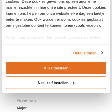
cookies. Deze cookies geven ons op een anonieme
Use case
manier inzichten in hoe onze site presteert. Deze cookies
Raadplegen beeld
kunnen ons helpen om onze website elke dag een beetje
1.0.0
beter te maken. Ook worden er soms cookies geplaatst
om ingesloten content te kunnen tonen (zoals video’s).
Wil je meer weten over het gebruik van cookies en hoe
wij hier mee omgaan. Lees dan ons
privacy statement
of
het
cookiebeleid
.
Details tonen
Algemeen
Alles toestaan
Versienummer
Nee, zelf instellen
1.0.0
Versieomvang
Major