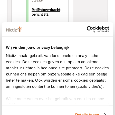
Use case
Patiëntoverdracht
bericht 3.2
Dossieroverdracht
Huisartsen
Wij vinden jouw privacy belangrijk
Nictiz maakt gebruik van functionele en analytische
cookies. Deze cookies geven ons op een anonieme
Algemeen
manier inzichten in hoe onze site presteert. Deze cookies
kunnen ons helpen om onze website elke dag een beetje
beter te maken. Ook worden er soms cookies geplaatst
om ingesloten content te kunnen tonen (zoals video’s).
Versienummer
3.2
Wil je meer weten over het gebruik van cookies en hoe
wij hier mee omgaan. Lees dan ons
privacy statement
of
Versieomvang
het
cookiebeleid
.
Details tonen