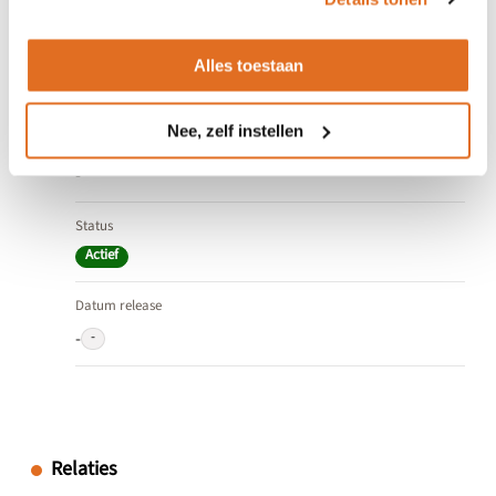
Minor
Ingang geldigheid
Alles toestaan
-
Nee, zelf instellen
Einde geldigheid
-
Status
Actief
Datum release
-
-
Relaties