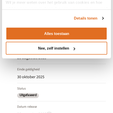
Wil je meer weten over het gebruik van cookies en hoe
wij hier mee omgaan. Lees dan ons
privacy statement
of
Versienummer
het
cookiebeleid
.
Details tonen
v0.1.3 (Beta3)
Versieomvang
Alles toestaan
Beta
Nee, zelf instellen
Ingang geldigheid
28 augustus 2025
Einde geldigheid
30 oktober 2025
Status
Uitgefaseerd
Datum release