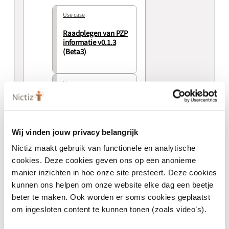
Use case
Raadplegen van PZP
informatie v0.1.3
(Beta3)
Use case
Vastleggen van PZP
informatie v0.1.3
(Beta3)
Wij vinden jouw privacy belangrijk
Nictiz maakt gebruik van functionele en analytische
cookies. Deze cookies geven ons op een anonieme
manier inzichten in hoe onze site presteert. Deze cookies
kunnen ons helpen om onze website elke dag een beetje
beter te maken. Ook worden er soms cookies geplaatst
Algemeen
om ingesloten content te kunnen tonen (zoals video’s).