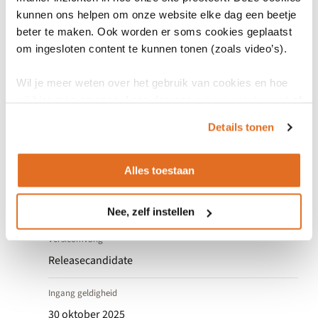
)
kunnen ons helpen om onze website elke dag een beetje
beter te maken. Ook worden er soms cookies geplaatst
om ingesloten content te kunnen tonen (zoals video’s).
Wil je meer weten over het gebruik van cookies en hoe
wij hier mee omgaan. Lees dan ons
privacy statement
of
het
cookiebeleid
.
Algemeen
Details tonen
Alles toestaan
Versienummer
v1.0.0 (ReleaseCandidate.1)
Nee, zelf instellen
Versieomvang
Releasecandidate
Ingang geldigheid
30 oktober 2025