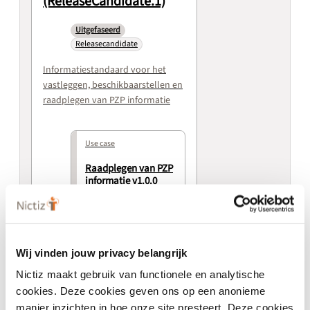
(ReleaseCandidate.1)
Uitgefaseerd
Releasecandidate
Informatiestandaard voor het
vastleggen, beschikbaarstellen en
raadplegen van PZP informatie
Use case
Raadplegen van PZP
informatie v1.0.0
(ReleaseCandidate.1
)
Use case
Wij vinden jouw privacy belangrijk
Vastleggen van PZP
Nictiz maakt gebruik van functionele en analytische
informatie v1.0.0
cookies. Deze cookies geven ons op een anonieme
(ReleaseCandidate.1
manier inzichten in hoe onze site presteert. Deze cookies