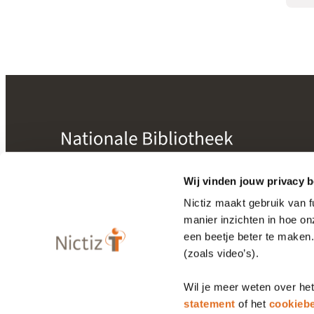
mogelijk gemaakt door
Nictiz
Wij vinden jouw privacy b
Nictiz maakt gebruik van 
manier inzichten in hoe o
Bibliotheek
een beetje beter te maken
Releasekalender
(zoals video’s).
Wil je meer weten over he
Privacy statement
Cookiebeleid
statement
of het
cookiebe