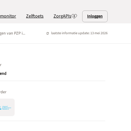
lmonitor
Zelftoets
ZorgAPIs
Inloggen
gen van PZP i...
laatste informatie update: 13 mei 2026
r
end
rder