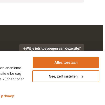
Wil je iets toevoegen aan deze site?
Alles toestaan
 een anonieme
site elke dag
Nee, zelf instellen
te kunnen tonen
otheek
s
privacy