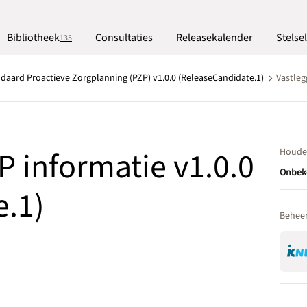
Bibliotheek
Consultaties
Releasekalender
Stelse
135
daard Proactieve Zorgplanning (PZP) v1.0.0 (ReleaseCandidate.1)
Vastleg
P informatie v1.0.0
Houde
Onbek
e.1)
Behee