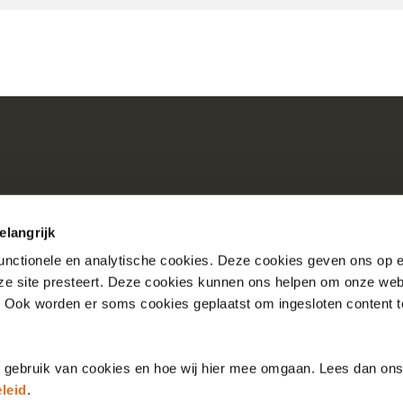
elangrijk
functionele en analytische cookies. Deze cookies geven ons op
nze site presteert. Deze cookies kunnen ons helpen om onze web
Consultaties
Over Nictiz
. Ook worden er soms cookies geplaatst om ingesloten content 
Account
Over Nationale Bibli
t gebruik van cookies en hoe wij hier mee omgaan. Lees dan on
leid
.