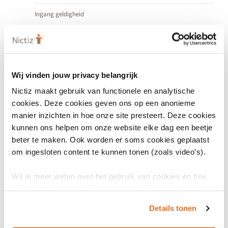
Ingang geldigheid
1 oktober 2015
Einde geldigheid
1 februari 2022
Wij vinden jouw privacy belangrijk
Nictiz maakt gebruik van functionele en analytische
Status
cookies. Deze cookies geven ons op een anonieme
Uitgefaseerd
manier inzichten in hoe onze site presteert. Deze cookies
kunnen ons helpen om onze website elke dag een beetje
Datum release
beter te maken. Ook worden er soms cookies geplaatst
1 oktober 2015
Vastgesteld
om ingesloten content te kunnen tonen (zoals video’s).
Wil je meer weten over het gebruik van cookies en hoe
wij hier mee omgaan. Lees dan ons
privacy statement
of
het
cookiebeleid
.
Bronnen
Details tonen