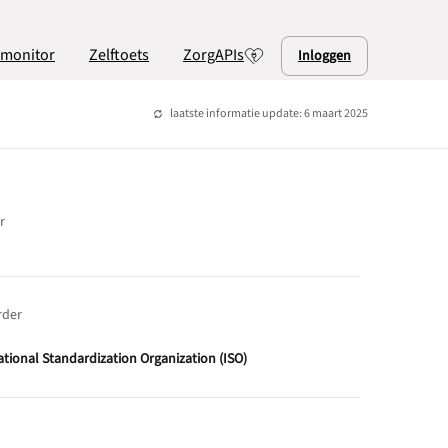
lmonitor
Zelftoets
ZorgAPIs
Inloggen
laatste informatie update: 6 maart 2025
r
rder
ational Standardization Organization (ISO)