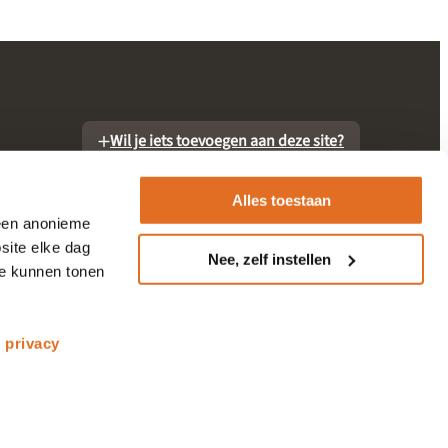
Wil je iets toevoegen aan deze site?
Alles toestaan
 een anonieme
site elke dag
Nee, zelf instellen
te kunnen tonen
otheek
s
privacy