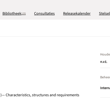
Bibliotheek
Consultaties
Releasekalender
Stelse
135
Houde
n.v.t.
Behee
Intern
M)— Characteristics, structures and requirements