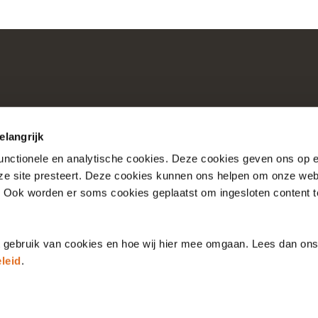
elangrijk
functionele en analytische cookies. Deze cookies geven ons op
nze site presteert. Deze cookies kunnen ons helpen om onze web
Consultaties
Over Nictiz
. Ook worden er soms cookies geplaatst om ingesloten content 
Account
Over Nationale Bibli
t gebruik van cookies en hoe wij hier mee omgaan. Lees dan on
leid
.