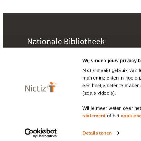
mogelijk gemaakt door
Nictiz
Wij vinden jouw privacy b
Nictiz maakt gebruik van 
manier inzichten in hoe o
Bibliotheek
een beetje beter te maken
Releasekalender
(zoals video’s).
Wil je meer weten over he
Privacy statement
Cookiebeleid
statement
of het
cookiebe
Details tonen