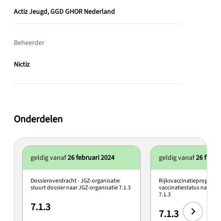
Actiz Jeugd, GGD GHOR Nederland
Beheerder
Nictiz
Onderdelen
geldig vanaf
26 februari 2024
geldig vanaf
26 febru
Dossieroverdracht - JGZ-organisatie
Rijksvaccinatieprogramm
stuurt dossier naar JGZ-organisatie 7.1.3
vaccinatiestatus naar JG
7.1.3
7.1.3
7.1.3