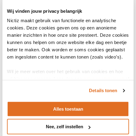
Ingang geldigheid
26 februari 2024
Wij vinden jouw privacy belangrijk
Nictiz maakt gebruik van functionele en analytische
Einde geldigheid
cookies. Deze cookies geven ons op een anonieme
-
manier inzichten in hoe onze site presteert. Deze cookies
kunnen ons helpen om onze website elke dag een beetje
Status
beter te maken. Ook worden er soms cookies geplaatst
Actief
om ingesloten content te kunnen tonen (zoals video’s).
Datum release
Wil je meer weten over het gebruik van cookies en hoe
26 februari 2024
Vastgesteld
wij hier mee omgaan. Lees dan ons
privacy statement
of
het
cookiebeleid
.
Details tonen
Alles toestaan
Bronnen
Nee, zelf instellen