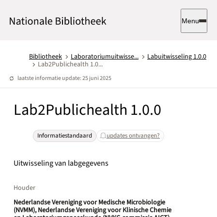
Menu
Bibliotheek
Laboratoriumuitwisse...
Labuitwisseling 1.0.0
Lab2Publichealth 1.0...
laatste informatie update: 25 juni 2025
Lab2Publichealth 1.0.0
Informatiestandaard
updates ontvangen?
Uitwisseling van labgegevens
Houder
Nederlandse Vereniging voor Medische Microbiologie
(NVMM), Nederlandse Vereniging voor Klinische Chemie