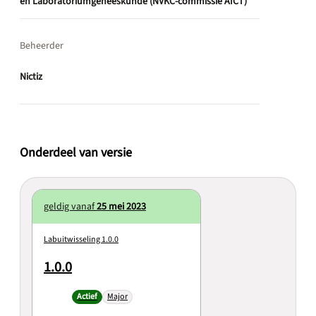
en Laboratoriumgeneeskunde (NVKC-commissie AICT)
Beheerder
Nictiz
Onderdeel van versie
geldig vanaf
25 mei 2023
Labuitwisseling 1.0.0
1.0.0
Actief
Major