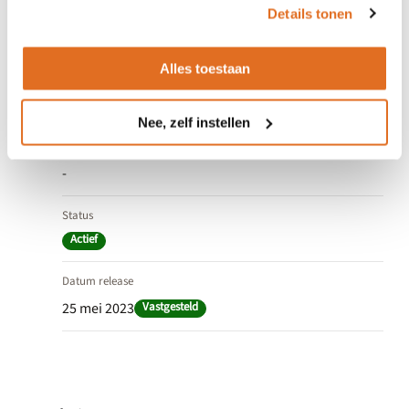
Versieomvang
Details tonen
Major
Alles toestaan
Ingang geldigheid
25 mei 2023
Nee, zelf instellen
Einde geldigheid
-
Status
Actief
Datum release
25 mei 2023
Vastgesteld