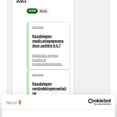
Actief
Major
Use case
Raadplegen
medicatiegegevens
door patiënt 9.0.7
Patiënten krijgen
inzicht in
medicatiegegevens
via het PGO om regie
te nemen over hun
Use case
gezondheid.
Raadplegen
verstrekkingenvertali
ng
(medicatieverstrekki
ngen van het LSP)
door patiënt 9.0.7