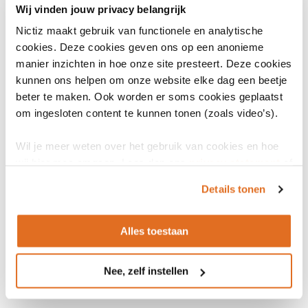
Patiënten krijgen
Wij vinden jouw privacy belangrijk
inzicht in
medicatiegegevens
Nictiz maakt gebruik van functionele en analytische
via het PGO om regie
te nemen over hun
cookies. Deze cookies geven ons op een anonieme
Use case
gezondheid.
manier inzichten in hoe onze site presteert. Deze cookies
Raadplegen
kunnen ons helpen om onze website elke dag een beetje
medicatieoverzicht
beter te maken. Ook worden er soms cookies geplaatst
door patiënt 9.0.7
om ingesloten content te kunnen tonen (zoals video’s).
Patiënten krijgen
inzicht in
Wil je meer weten over het gebruik van cookies en hoe
medicatiegegevens
via het PGO om regie
wij hier mee omgaan. Lees dan ons
privacy statement
of
te nemen over hun
het
cookiebeleid
.
gezondheid.
Details tonen
Alles toestaan
Algemeen
Nee, zelf instellen