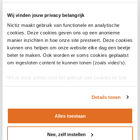
Einde geldigheid
7 juli 2023
Wij vinden jouw privacy belangrijk
Nictiz maakt gebruik van functionele en analytische
Status
cookies. Deze cookies geven ons op een anonieme
Uitgefaseerd
manier inzichten in hoe onze site presteert. Deze cookies
kunnen ons helpen om onze website elke dag een beetje
Datum release
beter te maken. Ook worden er soms cookies geplaatst
1 januari 2015
Vastgesteld
om ingesloten content te kunnen tonen (zoals video’s).
Wil je meer weten over het gebruik van cookies en hoe
wij hier mee omgaan. Lees dan ons
privacy statement
of
het
cookiebeleid
.
Bronnen
Details tonen
Alles toestaan
Algemene informatie
NEN 7512: 2015
Nee, zelf instellen