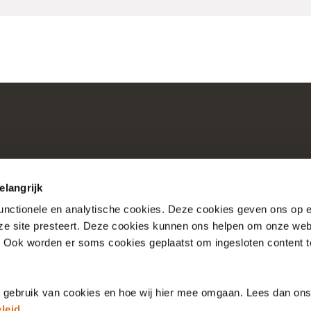
elangrijk
functionele en analytische cookies. Deze cookies geven ons op
nze site presteert. Deze cookies kunnen ons helpen om onze web
Consultaties
Over Nictiz
. Ook worden er soms cookies geplaatst om ingesloten content 
Account
Over Nationale Bibli
t gebruik van cookies en hoe wij hier mee omgaan. Lees dan on
leid
.