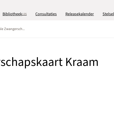
Bibliotheek
Consultaties
Releasekalender
Stelse
135
ale Zwangersch...
rschapskaart Kraam