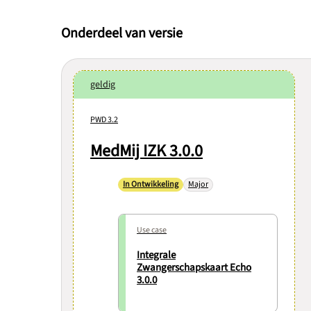
Onderdeel van versie
geldig
PWD 3.2
MedMij IZK 3.0.0
In Ontwikkeling
Major
Use case
Integrale
Zwangerschapskaart Echo
3.0.0