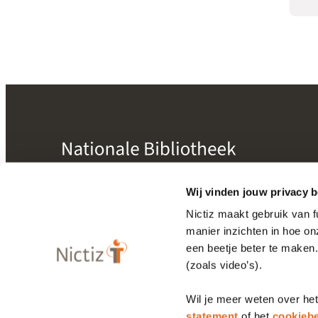
mogelijk gemaakt door
Nictiz
Wij vinden jouw privacy b
Nictiz maakt gebruik van 
manier inzichten in hoe o
Bibliotheek
een beetje beter te maken
Releasekalender
(zoals video’s).
Wil je meer weten over he
Privacy statement
Cookiebeleid
statement
of het
cookiebe