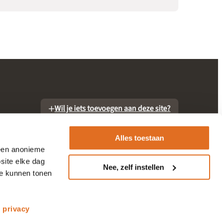
Wil je iets toevoegen aan deze site?
Alles toestaan
 een anonieme
site elke dag
Nee, zelf instellen
te kunnen tonen
otheek
s
privacy