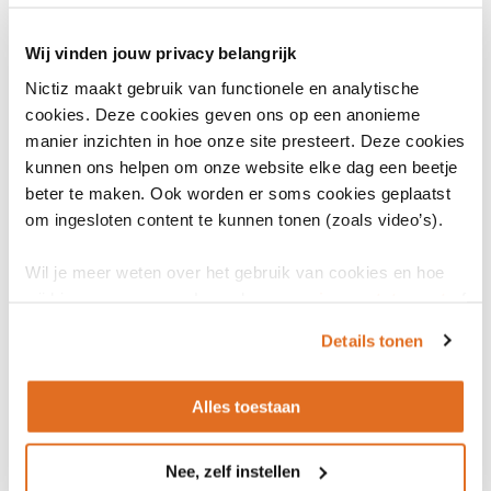
Einde geldigheid
-
Wij vinden jouw privacy belangrijk
Nictiz maakt gebruik van functionele en analytische
Status
cookies. Deze cookies geven ons op een anonieme
Actief
manier inzichten in hoe onze site presteert. Deze cookies
kunnen ons helpen om onze website elke dag een beetje
Datum release
beter te maken. Ook worden er soms cookies geplaatst
11 september 2024
Vastgesteld
om ingesloten content te kunnen tonen (zoals video’s).
Wil je meer weten over het gebruik van cookies en hoe
wij hier mee omgaan. Lees dan ons
privacy statement
of
het
cookiebeleid
.
Bronnen
Details tonen
Alles toestaan
Algemene informatie
Kamerbrief Implementatiestrategie SNOMED
Nee, zelf instellen