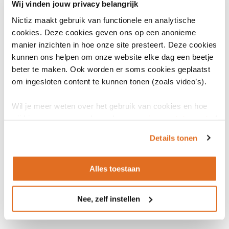
Status
Wij vinden jouw privacy belangrijk
Actief
Nictiz maakt gebruik van functionele en analytische
cookies. Deze cookies geven ons op een anonieme
Datum release
manier inzichten in hoe onze site presteert. Deze cookies
28 mei 2026
Vastgesteld
kunnen ons helpen om onze website elke dag een beetje
beter te maken. Ook worden er soms cookies geplaatst
om ingesloten content te kunnen tonen (zoals video’s).
Wil je meer weten over het gebruik van cookies en hoe
Bronnen
wij hier mee omgaan. Lees dan ons
privacy statement
of
het
cookiebeleid
.
Details tonen
Algemene informatie
Alles toestaan
Twiin Afsprakenstelsel 1.4.1
Nee, zelf instellen
Documentatie