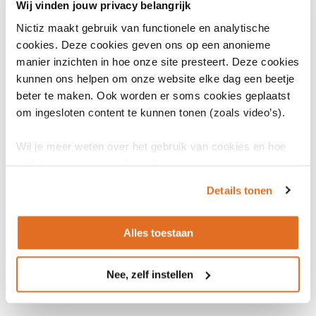
Status
Wij vinden jouw privacy belangrijk
Actief
Nictiz maakt gebruik van functionele en analytische
cookies. Deze cookies geven ons op een anonieme
Datum release
manier inzichten in hoe onze site presteert. Deze cookies
28 mei 2026
Vastgesteld
kunnen ons helpen om onze website elke dag een beetje
beter te maken. Ook worden er soms cookies geplaatst
om ingesloten content te kunnen tonen (zoals video’s).
Wil je meer weten over het gebruik van cookies en hoe
Bronnen
wij hier mee omgaan. Lees dan ons
privacy statement
of
het
cookiebeleid
.
Details tonen
Algemene informatie
Alles toestaan
Twiin Afsprakenstelsel 1.5.0
Nee, zelf instellen
Documentatie