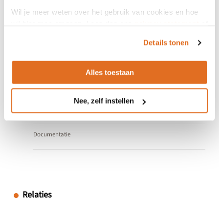
Bronnen
Wil je meer weten over het gebruik van cookies en hoe
wij hier mee omgaan. Lees dan ons
privacy statement
of
het
cookiebeleid
.
Details tonen
Algemene informatie
Specificaties
Alles toestaan
UCUM specificaties
Nee, zelf instellen
Testen
Documentatie
Relaties