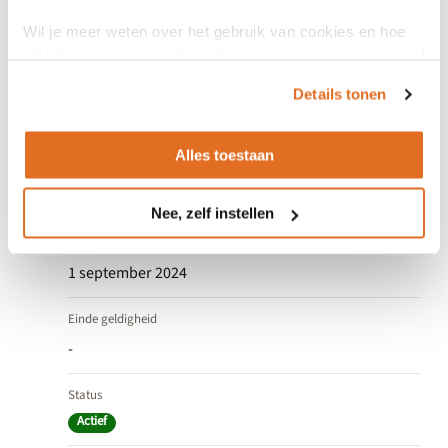
Algemeen
Wil je meer weten over het gebruik van cookies en hoe
wij hier mee omgaan. Lees dan ons
privacy statement
of
het
cookiebeleid
.
Versienummer
Details tonen
2.0.39
Alles toestaan
Versieomvang
Major
Nee, zelf instellen
Ingang geldigheid
1 september 2024
Einde geldigheid
-
Status
Actief