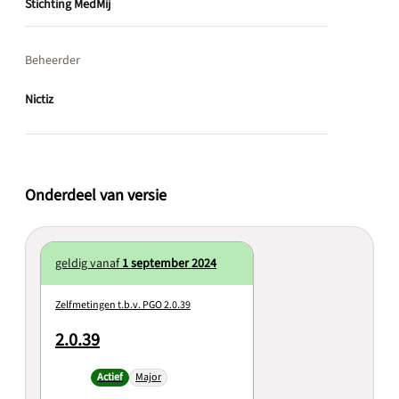
Stichting MedMij
Beheerder
Nictiz
Onderdeel van versie
geldig vanaf
1 september 2024
Zelfmetingen t.b.v. PGO 2.0.39
2.0.39
Actief
Major