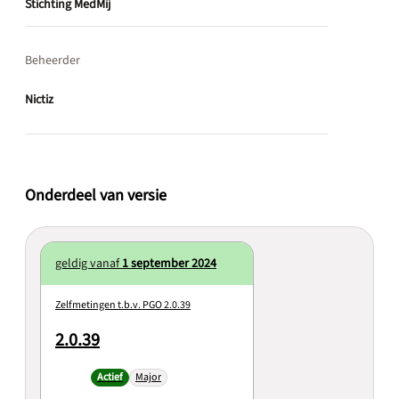
Stichting MedMij
Beheerder
Nictiz
Onderdeel van versie
geldig vanaf
1 september 2024
Zelfmetingen t.b.v. PGO 2.0.39
2.0.39
Actief
Major