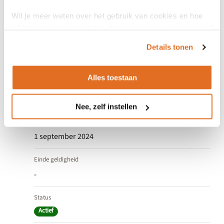
Algemeen
Wil je meer weten over het gebruik van cookies en hoe
wij hier mee omgaan. Lees dan ons
privacy statement
of
het
cookiebeleid
.
Versienummer
Details tonen
2.0.39
Alles toestaan
Versieomvang
Major
Nee, zelf instellen
Ingang geldigheid
1 september 2024
Einde geldigheid
-
Status
Actief