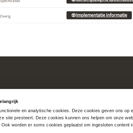
Specificaties
Implementatie informatie
Overig
elangrijk
functionele en analytische cookies. Deze cookies geven ons op
nze site presteert. Deze cookies kunnen ons helpen om onze web
Consultaties
Over Nictiz
. Ook worden er soms cookies geplaatst om ingesloten content 
Account
Over Nationale Bibli