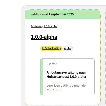
geldig vanaf
1 september 2025
Acute zorg 1.0.0-alpha
1.0.0-alpha
In Ontwikkeling
Alpha
Use case
Ambulanceverwijzing naar
Huisartsenpost 1.0.0-alpha
Verwijzen patiënt binnen de
acute zorg