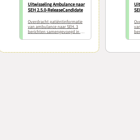
Uitwisseling Ambulance naar
Ui
SEH 2.5.0-ReleaseCandidate
SE
Overdracht patiëntinformatie
Ove
van ambulance naar SEH. 3
va
berichten samengevoegd in 1
be
usecase
us