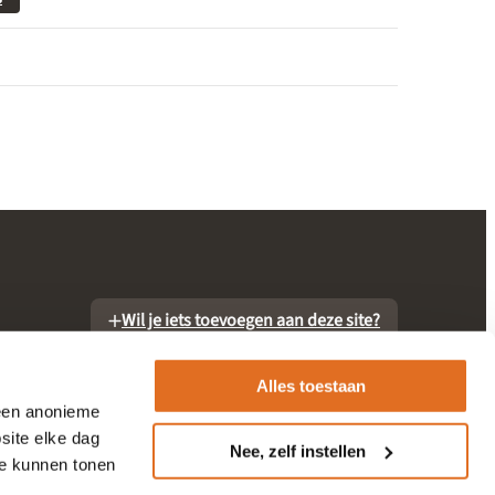
Wil je iets toevoegen aan deze site?
Alles toestaan
 een anonieme
site elke dag
Nee, zelf instellen
te kunnen tonen
otheek