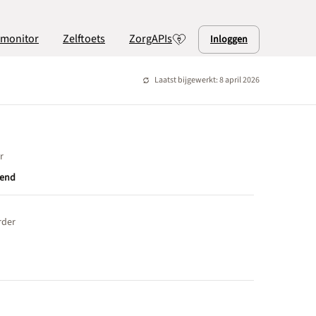
lmonitor
Zelftoets
ZorgAPIs
Inloggen
Laatst bijgewerkt: 8 april 2026
r
end
rder