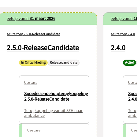
geldig vanaf
31 maart 2026
geldig vanaf
1
Acute zorg 2.5.0-ReleaseCandidate
Acute zorg 2.4.0
2.5.0-ReleaseCandidate
2.4.0
In Ontwikkeling
Releasecandidate
Actief
Use case
Use c
Spoedeisendehulpterugkoppeling
Spoe
2.5.0-ReleaseCandidate
2.4.0
Terugkoppeling vanuit SEH naar
Teru
ambulance
amb
Use case
Use