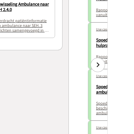
twisseling Ambulance naar
H 2.4.0
Rapportage verleend
vanuit de meldkame
rdracht patiëntinformatie
n ambulance naar SEH. 3
Use case
richten samengevoegd in 1
ecase
Spoedeisende
hulprapportage 2.2.
Rapportage verleend
vanuit de SEH
Use case
Spoedsamenvatting
ambulance 2.2.0
Spoedsamenvatting
beschikbaarstellen a
ambulance
Use case