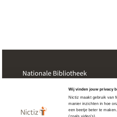
mogelijk gemaakt door
Nictiz
Wij vinden jouw privacy b
Nictiz maakt gebruik van 
manier inzichten in hoe o
Bibliotheek
een beetje beter te maken
Releasekalender
(zoals video’s).