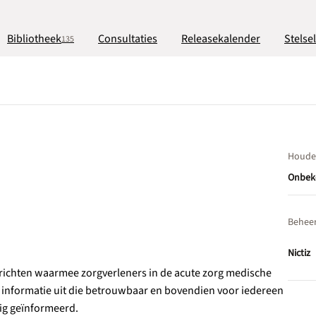
Bibliotheek
Consultaties
Releasekalender
Stelse
135
Houde
Onbek
Behee
Nictiz
erichten waarmee zorgverleners in de acute zorg medische
 informatie uit die betrouwbaar en bovendien voor iedereen
edig geïnformeerd.