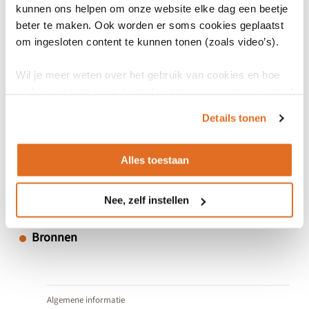
21 januari 2025
kunnen ons helpen om onze website elke dag een beetje
beter te maken. Ook worden er soms cookies geplaatst
Einde geldigheid
om ingesloten content te kunnen tonen (zoals video’s).
22 juli 2025
Wil je meer weten over het gebruik van cookies en hoe
Status
wij hier mee omgaan. Lees dan ons
privacy statement
of
Uitgefaseerd
het
cookiebeleid
.
Details tonen
Datum release
21 januari 2025
-
Alles toestaan
Nee, zelf instellen
Bronnen
Algemene informatie