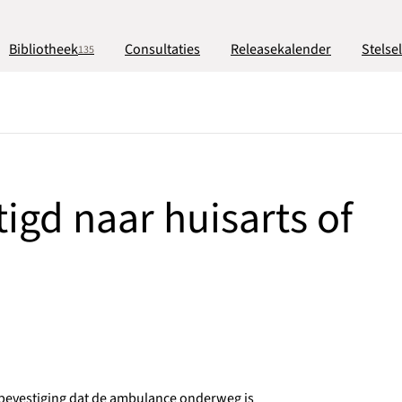
Bibliotheek
Consultaties
Releasekalender
Stelse
135
gd naar huisarts of
 bevestiging dat de ambulance onderweg is