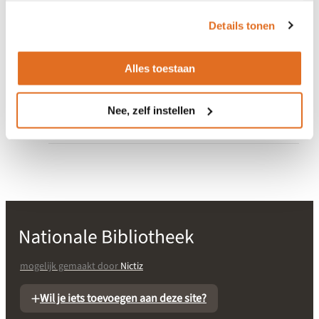
het
cookiebeleid
.
Details tonen
Gerelateerd aan Wegiz
Alles toestaan
Acute zorg
Gerelateerd aan EHDS
Nee, zelf instellen
-
mogelijk gemaakt door
Nictiz
Wil je iets toevoegen aan deze site?