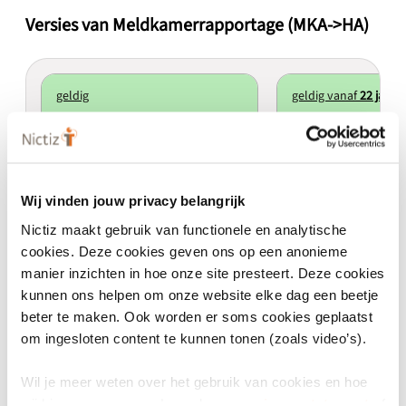
Versies van Meldkamerrapportage (MKA->HA)
geldig
geldig vanaf
22 janua
Meldkamerrapportage (MKA → HA) 2.2.0
Meldkamerrapportage (M
2.2.0
2.1.0
Wij vinden jouw privacy belangrijk
Actief
Minor
Actief
Minor
Nictiz maakt gebruik van functionele en analytische
Rapportage verleende zorg vanuit
Rapportage verleend
cookies. Deze cookies geven ons op een anonieme
de meldkamer
de meldkamer
manier inzichten in hoe onze site presteert. Deze cookies
kunnen ons helpen om onze website elke dag een beetje
beter te maken. Ook worden er soms cookies geplaatst
om ingesloten content te kunnen tonen (zoals video’s).
Wil je meer weten over het gebruik van cookies en hoe
Eigenschappen
wij hier mee omgaan. Lees dan ons
privacy statement
of