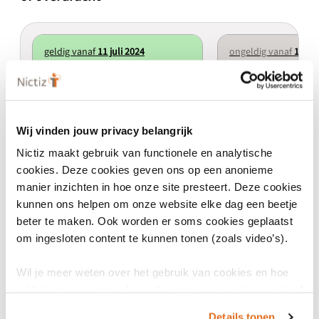
geldig vanaf
11 juli 2024
ongeldig vanaf
15 ja
Uitwisselen BgZ-MSZ bij een verwijzing
Uitwisselen BgZ bij een v
of overdracht 1.2
overdracht 2.0-beta.2
1.2
2.0-beta.2
Wij vinden jouw privacy belangrijk
Nictiz maakt gebruik van functionele en analytische
Actief
Minor
Uitgefaseerd
cookies. Deze cookies geven ons op een anonieme
manier inzichten in hoe onze site presteert. Deze cookies
kunnen ons helpen om onze website elke dag een beetje
beter te maken. Ook worden er soms cookies geplaatst
om ingesloten content te kunnen tonen (zoals video’s).
Eigenschappen
Wil je meer weten over het gebruik van cookies en hoe
wij hier mee omgaan. Lees dan ons
privacy statement
of
het
cookiebeleid
.
Gerelateerd aan Wegiz
Details tonen