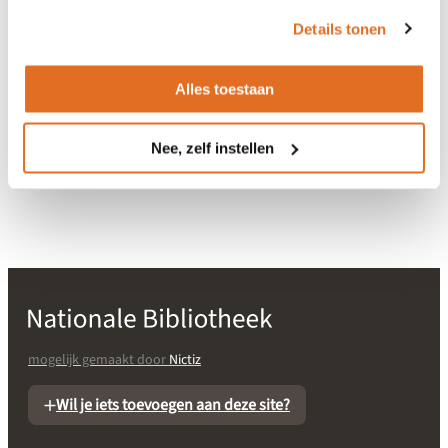
het
cookiebeleid
.
Details tonen
Gerelateerd aan Wegiz
-
Alles toestaan
Gerelateerd aan EHDS
Nee, zelf instellen
-
mogelijk gemaakt door
Nictiz
Wil je iets toevoegen aan deze site?