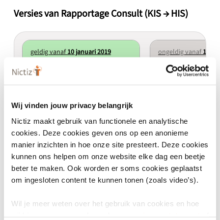
Versies van Rapportage Consult (KIS → HIS)
geldig vanaf
10 januari 2019
ongeldig vanaf
10 ja
Rapportage Consult (KIS → HIS) 3.0.2
Rapportage Consult (KIS 
3.0.2
3.0.1
Wij vinden jouw privacy belangrijk
Actief
Patch
Uitgefaseerd
Nictiz maakt gebruik van functionele en analytische
Terugkoppeling ketenzorg-consult
Terugkoppeling kete
cookies. Deze cookies geven ons op een anonieme
naar HIS
naar HIS
manier inzichten in hoe onze site presteert. Deze cookies
kunnen ons helpen om onze website elke dag een beetje
beter te maken. Ook worden er soms cookies geplaatst
om ingesloten content te kunnen tonen (zoals video’s).
Eigenschappen
Wil je meer weten over het gebruik van cookies en hoe
wij hier mee omgaan. Lees dan ons
privacy statement
of